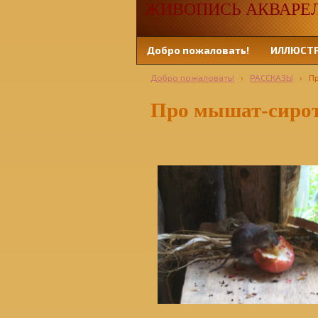
ЖИВОПИСЬ АКВАРЕЛЬЮ
Добро пожаловать!
ИЛЛЮСТ
Добро пожаловать!
›
РАССКАЗЫ
›
П
Про мышат-сирот