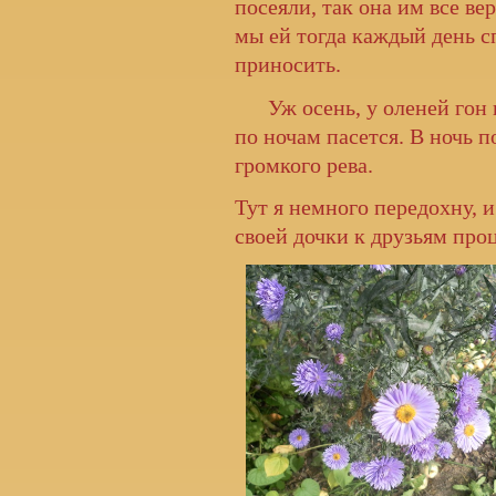
посеяли, так она им все в
мы ей тогда каждый день с
приносить.
Уж осень, у оленей гон на
по ночам пасется. В ночь п
громкого рева.
Тут я немного передохну, 
своей дочки к друзьям про