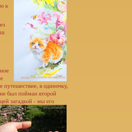
ло к
ез
аш
тное
ее
е путешествие, в одиночку,
оне был пойман второй
щей загадкой - мы его