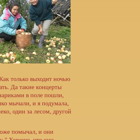
 Как только выходит ночью
ать. Да такие концерты
нариками в поле пошли,
мко мычали, и я подумала,
еко, один за лесом, другой
же помычал, и они
: " Хорошо, что они