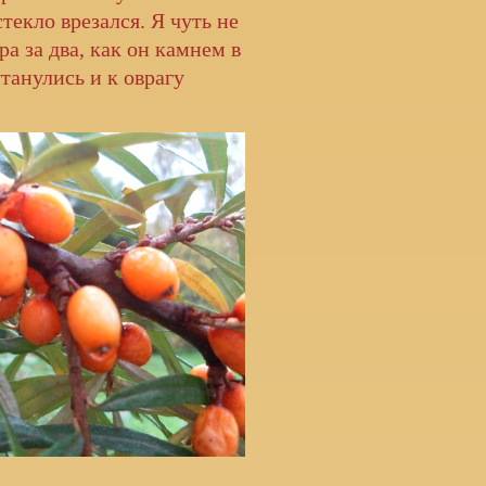
текло врезался. Я чуть не
а за два, как он камнем в
танулись и к оврагу