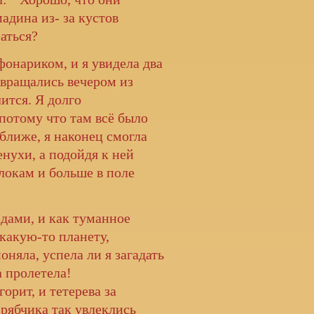
мадина из- за кустов
раться?
нариком, и я увидела два
звращались вечером из
лится. Я долго
 потому что там всё было
ближе, я наконец смогла
нухи, а подойдя к ней
блокам и больше в поле
ами, и как туманное
какую-то планету,
оняла, успела ли я загадать
а пролетела!
орит, и тетерева за
 рябчика так увлеклись