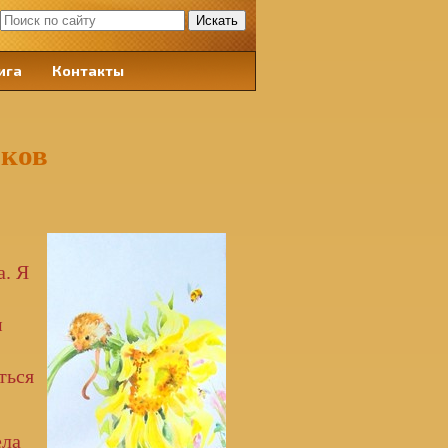
ига
Контакты
иков
а. Я
м
ться
ела