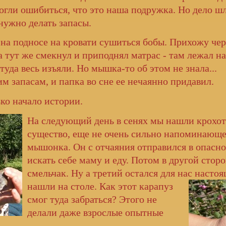
могли ошибиться, что это наша подружка. Но дело ш
нужно делать запасы.
на подносе на кровати сушиться бобы. Прихожу чер
ка тут же смекнул и приподнял матрас - там лежал н
уда весь изъяли. Но мышка-то об этом не знала...
им запасам, и папка во сне ее нечаянно придавил.
ько начало истории.
На следующий день в сенях мы нашли крохо
существо, еще не очень сильно напоминающ
мышонка. Он с отчаяния отправился в опасно
искать себе маму и еду. Потом в другой стор
смельчак. Ну а третий остался для нас настоя
нашли на
столе. Как этот карапуз
смог туда забраться? Этого не
делали даже взрослые опытные