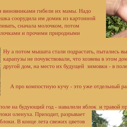
новниками гибели их мамы. Надо
шка соорудила им домик из картонной
ливать, сначала молочком, потом
блочками и прочими природными
Ну а потом мышата стали подрастать, пытались вы
карапузы не почувствовали, что хозяева в этом до
другой дом, на место их будущей зимовки - в пол
А про компостную кучу - это уже отдельный рас
е на будующий год - навалили яблок и травой пр
блоки оленуха.
Приходит, разрывает
блоки. В конце лета свежих цветов