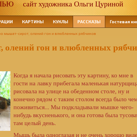
 сайт художника Ольги Цуриной
РАЦИИ
КАРТИНЫ
КУКЛЫ
РАССКАЗЫ
Гостевая кн
ро мышат-сирот, олений гон и влюбленных рябчиков
, олений гон и влюбленных рябч
Когда я начала рисовать эту картину,
ко мне в
гости на лавку прибегала маленькая натурщиц
рисовала на улице на обеденном столе, ну и
конечно рядом с таким столом всегда было че
поживиться... Мы подкладывали мышке чего-
нибудь вкусненького, и она готова была тусова
там целый день.
Мышь была одноглазая и не очень хорошо вид