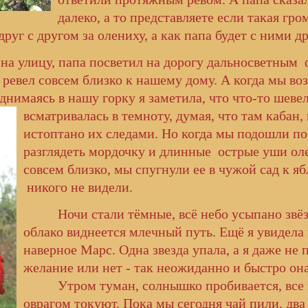
далеко, а то представляете если такая гро
друг с другом за олениху, а как папа будет с ними д
ицу, папа посветил на дорогу дальносветным фо
н ревел совсем близко к нашему дому. А когда мы во
однимаясь в нашу горку я заметила, что что-то шеве
всматривалась в темноту, думая, что там
кабан,
истоптано их следами. Но когда мы подошли по
разглядеть мордочку и длинные острые уши оле
совсем близко, мы спугнули ее в чужой сад к я
никого не видели.
Ночи стали тёмные, всё небо усыпано звёзд
облако виднеется млечный путь. Ещё я увидела 
наверное Марс. Одна звезда упала, а я даже не п
желание или нет - так неожиданно и быстро он
Утром туман, солнышко пробивается, все г
оврагом токуют. Пока мы сегодня чай пили, два