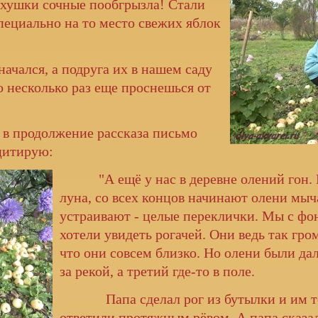
ерхушки сочные пообгрызла! Стали
пециально на то место свежих яблок
чался, а подруга их в нашем саду
о несколько раз еще проснешься от
и в продолжение рассказа письмо
цитирую:
"А ещё у нас в деревне олений гон.
луна, со всех концов начинают олени мыч
устраивают - целые переклички. Мы с фо
хотели увидеть рогачей. Они ведь так гро
что они совсем близко. Но олени были дал
за рекой, а третий где-то в поле.
Папа сделал рог из бутылки и им то
ответили протяжным рёвом. А папа сказал