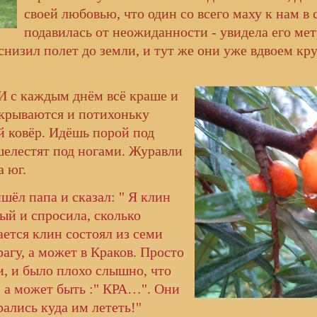
своей любовью, что один со всего маху к нам в с
подавилась от неожиданности - увидела его метр
снизил полет до земли, и тут же они уже вдвоем кру
 И с каждым днём всё
краше и
окрываются и потихоньку
й ковёр. Идёшь порой под
шелестят под ногами. Журавли
а юг.
шёл папа и сказал: " Я клин
ый и спросила, сколько
ается клин состоял из семи
агу, а может в Краков. Просто
, и было плохо слышно, что
, а может быть :" КРА…". Они
рались куда им лететь!"