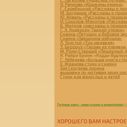
Н. Рачкова «Кошкины ежики»
Г. Скребицкий «Рассказы о пр
М. Богданов «Рассказы о прир
Ю. Коваль «Рассказы о природ
И. Соколов-Микитов «Рассказ
Б. Житков «рассказы о природ
Г. Х. Андерсен ‘Гадкий утенок»
Сказка «Петушок и бобовое з
Сказка «Заюшкина избушка»
Л. Толстой «Три медведя»
Э. Берроуз «Тарзан из племени
Ж. Рони-Старший «Пещерный л
К. Райри Бринк «Кэдди Вудлоу
Г. Лебедева «Больша книга сти
Е. Жданова стихи и сказки
Зоя Сергеева лирика
вышивки по мотивам моих ри
Стихи для взрослыз и детей
Гостевая книга - ваши отзывы и комментарии
>>
ХОРОШЕГО ВАМ НАСТР