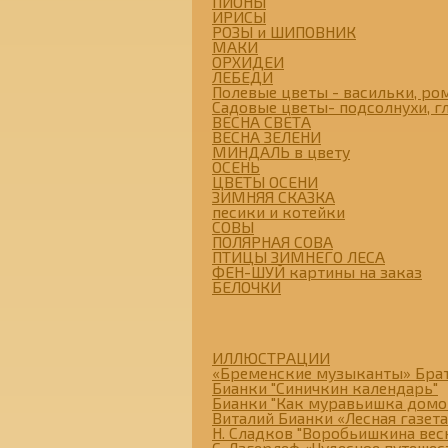
ПИОНЫ
ИРИСЫ
РОЗЫ и ШИПОВНИК
МАКИ
ОРХИДЕИ
ЛЕБЕДИ
Полевые цветы - васильки, ром
Садовые цветы- подсолнухи, гл
ВЕСНА СВЕТА
ВЕСНА ЗЕЛЕНИ
МИНДАЛЬ в цвету
ОСЕНЬ
ЦВЕТЫ ОСЕНИ
ЗИМНЯЯ СКАЗКА
песики и котейки
СОВЫ
ПОЛЯРНАЯ СОВА
ПТИЦЫ ЗИМНЕГО ЛЕСА
ФЕН-ШУЙ картины на заказ
БЕЛОЧКИ
ИЛЛЮСТРАЦИИ
«Бременские музыканты» Бра
Бианки "Синичкин календарь"
Бианки "Как муравьишка домо
Виталий Бианки «Лесная газета
Н. Сладков "Воробьишкина вес
С. Лагерлеф «Чудесное путеше