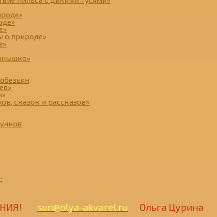
ироде»
оде»
е»
ы о природе»
е»
ернышко»
 обезьян
ев»
н»
хов, сказок и рассказов»
сунков
>
ОЕНИЯ!
sun@olya-akvarel.ru
Ольга Цурина