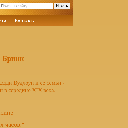
ига
Контакты
и Бринк
эдди Вудлоун и ее семьи -
 в середине XIX века.
нсине
х часов."