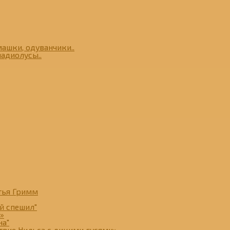
ашки, одуванчики..
адиолусы..
тья Гримм
й спешил"
»
на"
ствие Нильса с дикими гусями»