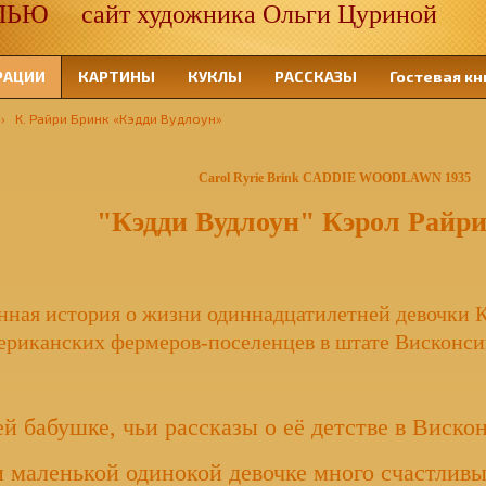
 сайт художника Ольги Цуриной
РАЦИИ
КАРТИНЫ
КУКЛЫ
РАССКАЗЫ
Гостевая кн
›
К. Райри Бринк «Кэдди Вудлоун»
Carol Ryrie Brink
CADDIE WOODLAWN
1935
"Кэдди Вудлоун"
Кэрол Райр
ная история о жизни одиннадцатилетней девочки К
ериканских фермеров-поселенцев в штате Висконсин
й бабушке, чьи рассказы о её детстве в Виско
 маленькой одинокой девочке много счастливы