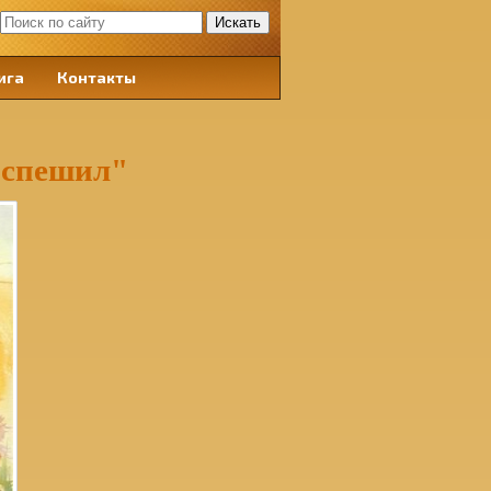
ига
Контакты
 спешил"