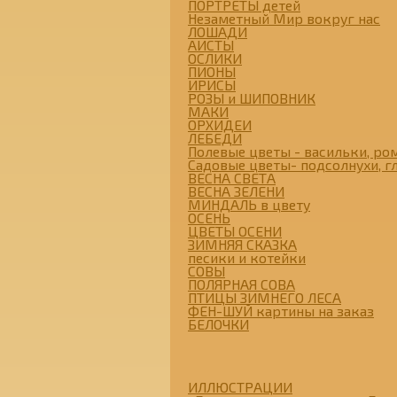
ПОРТРЕТЫ детей
Незаметный Мир вокруг нас
ЛОШАДИ
АИСТЫ
ОСЛИКИ
ПИОНЫ
ИРИСЫ
РОЗЫ и ШИПОВНИК
МАКИ
ОРХИДЕИ
ЛЕБЕДИ
Полевые цветы - васильки, ром
Садовые цветы- подсолнухи, гл
ВЕСНА СВЕТА
ВЕСНА ЗЕЛЕНИ
МИНДАЛЬ в цвету
ОСЕНЬ
ЦВЕТЫ ОСЕНИ
ЗИМНЯЯ СКАЗКА
песики и котейки
СОВЫ
ПОЛЯРНАЯ СОВА
ПТИЦЫ ЗИМНЕГО ЛЕСА
ФЕН-ШУЙ картины на заказ
БЕЛОЧКИ
ИЛЛЮСТРАЦИИ