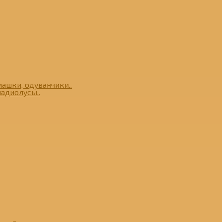
ашки, одуванчики..
адиолусы..