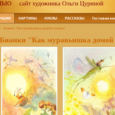
 сайт художника Ольги Цуриной
РАЦИИ
КАРТИНЫ
КУКЛЫ
РАССКАЗЫ
Гостевая кн
›
Бианки "Как муравьишка домой спешил"
 Бианки "Как муравьишка домой