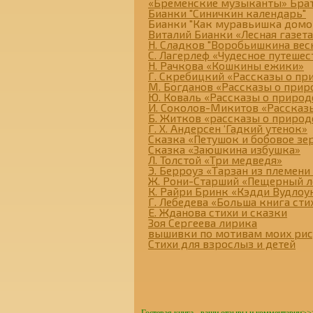
«Бременские музыканты» Бра
Бианки "Синичкин календарь"
Бианки "Как муравьишка домо
Виталий Бианки «Лесная газета
Н. Сладков "Воробьишкина вес
С. Лагерлеф «Чудесное путеше
Н. Рачкова «Кошкины ежики»
Г. Скребицкий «Рассказы о пр
М. Богданов «Рассказы о прир
Ю. Коваль «Рассказы о природ
И. Соколов-Микитов «Рассказ
Б. Житков «рассказы о природ
Г. Х. Андерсен ‘Гадкий утенок»
Сказка «Петушок и бобовое з
Сказка «Заюшкина избушка»
Л. Толстой «Три медведя»
Э. Берроуз «Тарзан из племени
Ж. Рони-Старший «Пещерный л
К. Райри Бринк «Кэдди Вудлоу
Г. Лебедева «Больша книга сти
Е. Жданова стихи и сказки
Зоя Сергеева лирика
вышивки по мотивам моих ри
Стихи для взрослыз и детей