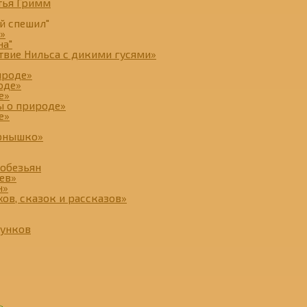
тья Гримм
й спешил"
»
на"
ствие Нильса с дикими гусями»
ироде»
оде»
е»
ы о природе»
е»
ернышко»
 обезьян
ев»
н»
хов, сказок и рассказов»
сунков