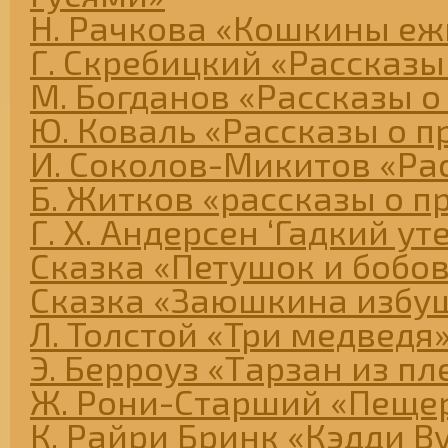
Н. Рачкова «Кошкины еж
Г. Скребицкий «Рассказы
М. Богданов «Рассказы о
Ю. Коваль «Рассказы о п
И. Соколов-Микитов «Ра
Б. Житков «рассказы о п
Г. Х. Андерсен ‘Гадкий ут
Сказка «Петушок и бобо
Сказка «Заюшкина избу
Л. Толстой «Три медведя
Э. Берроуз «Тарзан из п
Ж. Рони-Старший «Пеще
К. Райри Бринк «Кэдди В