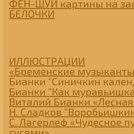
ФЕН-ШУЙ картины на за
БЕЛОЧКИ
ИЛЛЮСТРАЦИИ
«Бременские музыканты
Бианки "Синичкин кален
Бианки "Как муравьишк
Виталий Бианки «Лесная
Н. Сладков "Воробьишкин
С. Лагерлеф «Чудесное п
гусями»