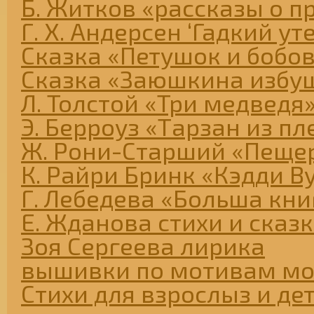
Б. Житков «рассказы о п
Г. Х. Андерсен ‘Гадкий ут
Сказка «Петушок и бобо
Сказка «Заюшкина избу
Л. Толстой «Три медведя
Э. Берроуз «Тарзан из п
Ж. Рони-Старший «Пеще
К. Райри Бринк «Кэдди В
Г. Лебедева «Больша книг
Е. Жданова стихи и сказ
Зоя Сергеева лирика
вышивки по мотивам мо
Стихи для взрослыз и де