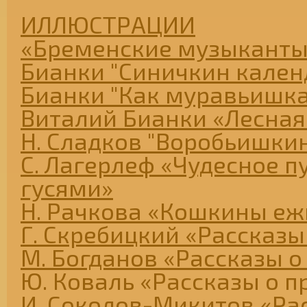
ИЛЛЮСТРАЦИИ
«Бременские музыканты
Бианки "Синичкин кален
Бианки "Как муравьишк
Виталий Бианки «Лесная
Н. Сладков "Воробьишкин
С. Лагерлеф «Чудесное п
гусями»
Н. Рачкова «Кошкины еж
Г. Скребицкий «Рассказы
М. Богданов «Рассказы о
Ю. Коваль «Рассказы о п
И. Соколов-Микитов «Ра