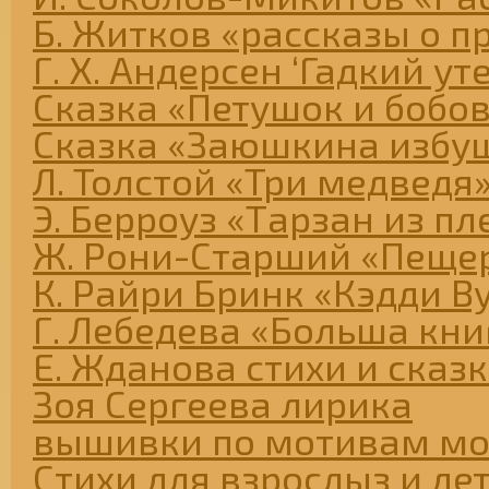
Б. Житков «рассказы о п
Г. Х. Андерсен ‘Гадкий ут
Сказка «Петушок и бобо
Сказка «Заюшкина избу
Л. Толстой «Три медведя
Э. Берроуз «Тарзан из п
Ж. Рони-Старший «Пеще
К. Райри Бринк «Кэдди В
Г. Лебедева «Больша книг
Е. Жданова стихи и сказ
Зоя Сергеева лирика
вышивки по мотивам мо
Стихи для взрослыз и де