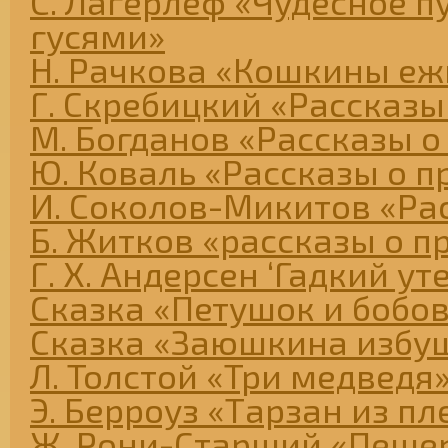
С. Лагерлеф «Чудесное п
гусями»
Н. Рачкова «Кошкины еж
Г. Скребицкий «Рассказы
М. Богданов «Рассказы о
Ю. Коваль «Рассказы о п
И. Соколов-Микитов «Ра
Б. Житков «рассказы о п
Г. Х. Андерсен ‘Гадкий ут
Сказка «Петушок и бобо
Сказка «Заюшкина избу
Л. Толстой «Три медведя
Э. Берроуз «Тарзан из п
Ж. Рони-Старший «Пеще