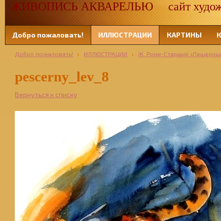
ЖИВОПИСЬ АКВАРЕЛЬЮ сайт художн
Добро пожаловать!
ИЛЛЮСТРАЦИИ
КАРТИНЫ
Добро пожаловать!
›
ИЛЛЮСТРАЦИИ
›
Ж. Рони-Старший «Пещерны
pescerny_lev_8
Вернуться к списку