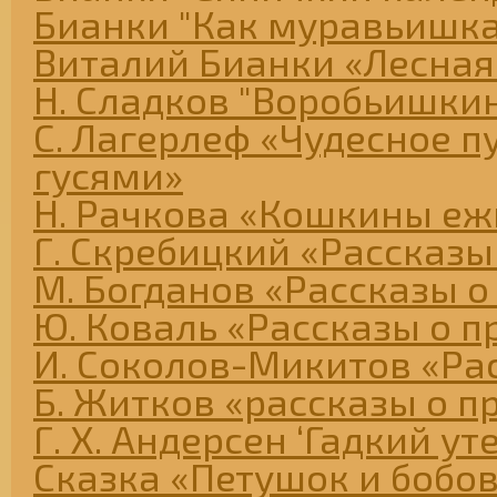
Бианки "Как муравьишк
Виталий Бианки «Лесная
Н. Сладков "Воробьишкин
С. Лагерлеф «Чудесное п
гусями»
Н. Рачкова «Кошкины еж
Г. Скребицкий «Рассказы
М. Богданов «Рассказы о
Ю. Коваль «Рассказы о п
И. Соколов-Микитов «Ра
Б. Житков «рассказы о п
Г. Х. Андерсен ‘Гадкий ут
Сказка «Петушок и бобо