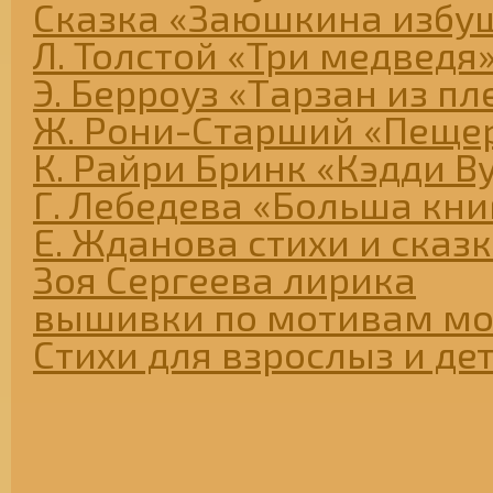
Сказка «Заюшкина избу
Л. Толстой «Три медведя
Э. Берроуз «Тарзан из п
Ж. Рони-Старший «Пеще
К. Райри Бринк «Кэдди В
Г. Лебедева «Больша книг
Е. Жданова стихи и сказ
Зоя Сергеева лирика
вышивки по мотивам мо
Стихи для взрослыз и де