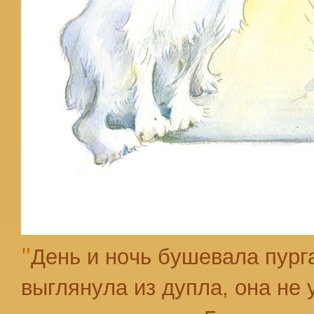
"
День и ночь бушевала пурга
выглянула из дупла, она не 