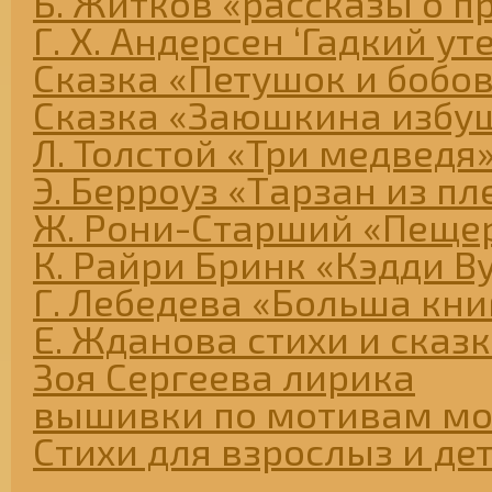
Б. Житков «рассказы о п
Г. Х. Андерсен ‘Гадкий ут
Сказка «Петушок и бобо
Сказка «Заюшкина избу
Л. Толстой «Три медведя
Э. Берроуз «Тарзан из п
Ж. Рони-Старший «Пеще
К. Райри Бринк «Кэдди В
Г. Лебедева «Больша книг
Е. Жданова стихи и сказ
Зоя Сергеева лирика
вышивки по мотивам мо
Стихи для взрослыз и де