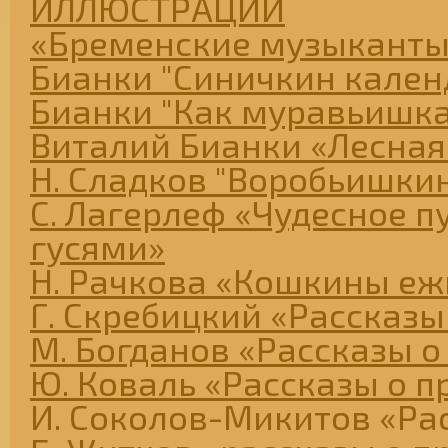
ИЛЛЮСТРАЦИИ
«Бременские музыканты
Бианки "Синичкин кален
Бианки "Как муравьишк
Виталий Бианки «Лесная
Н. Сладков "Воробьишкин
С. Лагерлеф «Чудесное п
гусями»
Н. Рачкова «Кошкины еж
Г. Скребицкий «Рассказы
М. Богданов «Рассказы о
Ю. Коваль «Рассказы о п
И. Соколов-Микитов «Ра