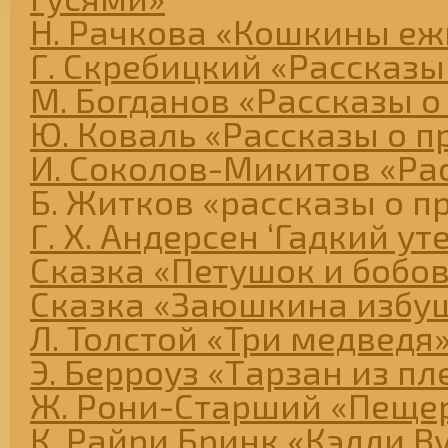
Н. Рачкова «Кошкины еж
Г. Скребицкий «Рассказы
М. Богданов «Рассказы о
Ю. Коваль «Рассказы о п
И. Соколов-Микитов «Ра
Б. Житков «рассказы о п
Г. Х. Андерсен ‘Гадкий ут
Сказка «Петушок и бобо
Сказка «Заюшкина избу
Л. Толстой «Три медведя
Э. Берроуз «Тарзан из п
Ж. Рони-Старший «Пеще
К. Райри Бринк «Кэдди В