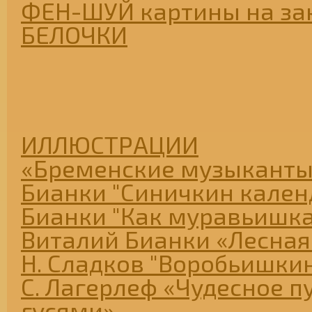
ФЕН-ШУЙ картины на за
БЕЛОЧКИ
ИЛЛЮСТРАЦИИ
«Бременские музыканты
Бианки "Синичкин кален
Бианки "Как муравьишк
Виталий Бианки «Лесная
Н. Сладков "Воробьишкин
С. Лагерлеф «Чудесное п
гусями»